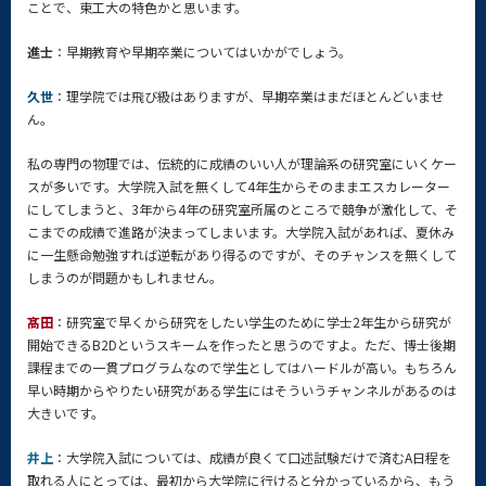
ことで、東工大の特色かと思います。
進士
：早期教育や早期卒業についてはいかがでしょう。
久世
：理学院では飛び級はありますが、早期卒業はまだほとんどいませ
ん。
私の専門の物理では、伝統的に成績のいい人が理論系の研究室にいくケー
スが多いです。大学院入試を無くして4年生からそのままエスカレーター
にしてしまうと、3年から4年の研究室所属のところで競争が激化して、そ
こまでの成績で進路が決まってしまいます。大学院入試があれば、夏休み
に一生懸命勉強すれば逆転があり得るのですが、そのチャンスを無くして
しまうのが問題かもしれません。
髙田
：研究室で早くから研究をしたい学生のために学士2年生から研究が
開始できるB2Dというスキームを作ったと思うのですよ。ただ、博士後期
課程までの一貫プログラムなので学生としてはハードルが高い。もちろん
早い時期からやりたい研究がある学生にはそういうチャンネルがあるのは
大きいです。
井上
：大学院入試については、成績が良くて口述試験だけで済むA日程を
取れる人にとっては、最初から大学院に行けると分かっているから、もう