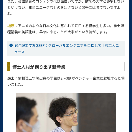
また、英語講義のコンテンツ化は面白いですが、欧米の大学と競争しない
といけない。相当ユニークなものを出さないと競争には勝てないですよ
ね。
増原
：アニメのような日本文化に惹かれて来日する留学生も多い。学士課
程講義の英語化は、早めにやることが大事だという気がします。
融合理工学系GSEP：グローバルエンジニアを目指して｜東工大ニ
ュース
博士人材が創り出す新産業
進士
：情報理工学院出身の学生は2～3割がベンチャー企業に就職すると伺
いました。