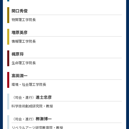
関口秀俊
物質理工学院長
増原英彦
情報理工学院長
梶原将
生命理工学院長
髙田潤一
環境・社会理工学院長
進士忠彦
（司会・進行）
科学技術創成研究院・教授
栁瀬博一
（司会・進行）
リベラルアーツ研究教育院・教授