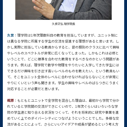
久世正弘 理学院長
久世
：理学院は1年次理数科目の教育を担当していますが、ユニット制に
は異なる学院に所属する学生の交流を促進する理想があると思います。し
かし実際に担当している教員からすると、昔の類別のクラスに比べて興味
やレベルのスペクトルが非常に広くなってしまった。しかもこれは必修と
いうことで、どこに標準を合わせた教育をするべきなのかという問題があ
ります。例えば、理学院で数学や物理をやりたいと入学してきた学生には
できるだけ興味を引き出す高いレベルのものを教えたい、という教員もい
て、そこをユニット全体のレベルに合わせなければならないことが非常に
やりにくいという声も聞きます。学生の興味やレベルのばらつきにうまく
対応することが必要だと思います。
梶原
：もともとユニットで全学院を混合した理由は、最初から学院で分か
れていると学院間の交流ができにくいので、1年次ぐらいはいろいろな学
院の学生達と知り合える状況をつくって、それを将来的に研究や事業を進
めていく上でのダイバーシティにつなげようということでした。多様な交
流があることによって、さらにいいアイデアや成長が望めるという考え方