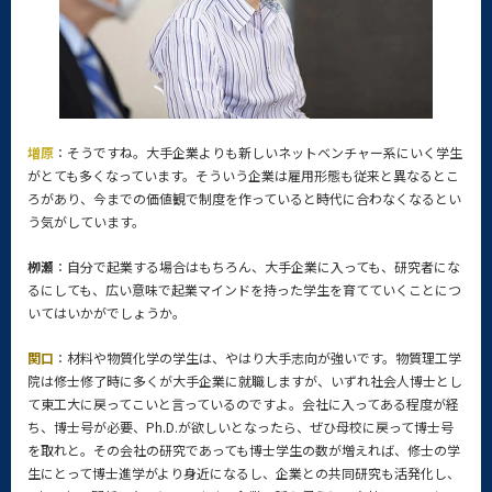
増原
：そうですね。大手企業よりも新しいネットベンチャー系にいく学生
がとても多くなっています。そういう企業は雇用形態も従来と異なるとこ
ろがあり、今までの価値観で制度を作っていると時代に合わなくなるとい
う気がしています。
栁瀬
：自分で起業する場合はもちろん、大手企業に入っても、研究者にな
るにしても、広い意味で起業マインドを持った学生を育てていくことにつ
いてはいかがでしょうか。
関口
：材料や物質化学の学生は、やはり大手志向が強いです。物質理工学
院は修士修了時に多くが大手企業に就職しますが、いずれ社会人博士とし
て東工大に戻ってこいと言っているのですよ。会社に入ってある程度が経
ち、博士号が必要、Ph.D.が欲しいとなったら、ぜひ母校に戻って博士号
を取れと。その会社の研究であっても博士学生の数が増えれば、修士の学
生にとって博士進学がより身近になるし、企業との共同研究も活発化し、