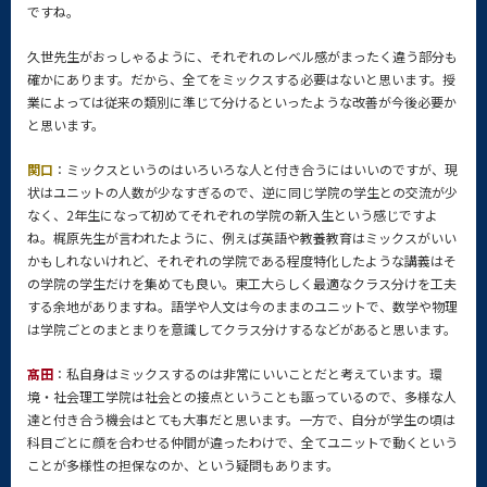
ですね。
久世先生がおっしゃるように、それぞれのレベル感がまったく違う部分も
確かにあります。だから、全てをミックスする必要はないと思います。授
業によっては従来の類別に準じて分けるといったような改善が今後必要か
と思います。
関口
：ミックスというのはいろいろな人と付き合うにはいいのですが、現
状はユニットの人数が少なすぎるので、逆に同じ学院の学生との交流が少
なく、2年生になって初めてそれぞれの学院の新入生という感じですよ
ね。梶原先生が言われたように、例えば英語や教養教育はミックスがいい
かもしれないけれど、それぞれの学院である程度特化したような講義はそ
の学院の学生だけを集めても良い。東工大らしく最適なクラス分けを工夫
する余地がありますね。語学や人文は今のままのユニットで、数学や物理
は学院ごとのまとまりを意識してクラス分けするなどがあると思います。
髙田
：私自身はミックスするのは非常にいいことだと考えています。環
境・社会理工学院は社会との接点ということも謳っているので、多様な人
達と付き合う機会はとても大事だと思います。一方で、自分が学生の頃は
科目ごとに顔を合わせる仲間が違ったわけで、全てユニットで動くという
ことが多様性の担保なのか、という疑問もあります。