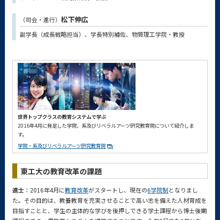
松下伸広
（司会・進行）
副学長（成長戦略担当）、学長特別補佐、物質理工学院・教授
世界トップクラスの教育システムで学ぶ
2016年4月に発足した学院、系及びリベラルアーツ研究教育院について紹介しま
す。
学院・系及びリベラルアーツ研究教育院
東工大の教育改革の課題
進士
：2016年4月に
教育改革
がスタートし、現在の
6学院制
となりまし
た。その目的は、教養教育を充実させることで高い志を備えた人材育成を
目指すことと、学生の主体的な学びを後押しできる学士課程から博士後期