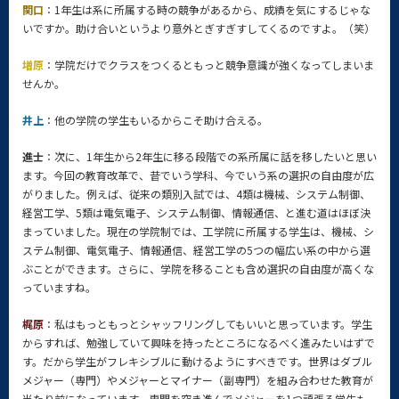
関口
：1年生は系に所属する時の競争があるから、成績を気にするじゃな
いですか。助け合いというより意外とぎすぎすしてくるのですよ。（笑）
増原
：学院だけでクラスをつくるともっと競争意識が強くなってしまいま
せんか。
井上
：他の学院の学生もいるからこそ助け合える。
進士
：次に、1年生から2年生に移る段階での系所属に話を移したいと思い
ます。今回の教育改革で、昔でいう学科、今でいう系の選択の自由度が広
がりました。例えば、従来の類別入試では、4類は機械、システム制御、
経営工学、5類は電気電子、システム制御、情報通信、と進む道はほぼ決
まっていました。現在の学院制では、工学院に所属する学生は、機械、シ
ステム制御、電気電子、情報通信、経営工学の5つの幅広い系の中から選
ぶことができます。さらに、学院を移ることも含め選択の自由度が高くな
っていますね。
梶原
：私はもっともっとシャッフリングしてもいいと思っています。学生
からすれば、勉強していて興味を持ったところになるべく進みたいはずで
す。だから学生がフレキシブルに動けるようにすべきです。世界はダブル
メジャー（専門）やメジャーとマイナー（副専門）を組み合わせた教育が
当たり前になっています。専門を突き進んでメジャーを1つ頑張る学生も