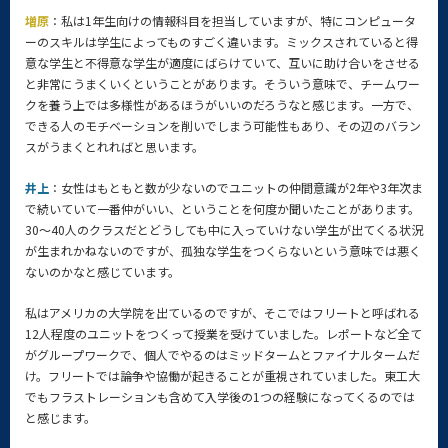
増原
：私は1年生向けの情報科目を担当していますが、特にコンピュータ
ーのスキルは学生によってものすごく違います。ミックスされていると得
意な学生と不得意な学生が適度にばらけていて、互いに助け合いをさせる
と非常にうまくいくということがあります。そういう意味で、チームワー
クを養う上では多様性があるほうがいいのだろうなと感じます。一方で、
できる人のモチベーションを削いでしまう可能性もあり、その辺のバラン
スがうまくとれればと思います。
井上
：女性はもともと数が少ないのでユニットの仲間意識が2年や3年次ま
で続いていて一番仲がいい、ということを何度か聞いたことがあります。
30～40人のクラスだとどうしても中に入っていけない学生が出てくる状況
が生まれかねないのですが、孤独な学生をつくらないという意味では悪く
ないのかなと感じています。
私はアメリカの大学院を出ているのですが、そこではフリートと呼ばれる
12人程度のユニットをつくって授業を受けていました。レポートなど全て
がグループワークで、個人でやるのはミッドタームとファイナルタームだ
け。フリートでは論争や協働が起きることが重視されていました。東工大
でもフラストレーションも含めて入学後の1つの経験になってくるのでは
と感じます。