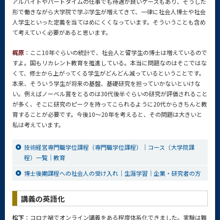
アルバイトやパートタイムの仕事でも待遇が良いケースもあり、そうした
形で働きながら大学院で学ぶ学生が増えてきて、一律に社会人博士や社会
人学生といった定義を当てはめにくくなっています。そういうことも含め
て考えていく必要があると思います。
梶原
：ここ10年ぐらいの統計で、社会人と留学生の博士は増えているので
すよ。国もリカレント教育を推進している。本当に問題なのはそこではな
くて、修士から上がってくる学生がどんどん減っているということです。
本来、そういう学生が将来の基盤、基礎研究を担っていかないといけな
い。例えばノーベル賞をとるのは30代後半ぐらいの研究が評価されること
が多く、そこに研究のピークを持ってこられるように20代からきちんと教
育することが必要です。今後10～20年を考えると、その問題は大きいと
私は考えています。
技術経営専門職学位課程（専門職学位課程）｜コース（大学院課
程）一覧｜教育
博士後期課程への社会人の受け入れ｜生涯学習｜企業・研究者の方
講義の英語化
松下
：コロナ禍でオンライン講義をある程度体系化できました。実験は難