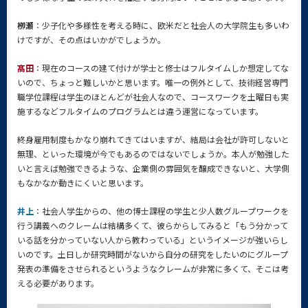
栁瀬
：少子化や多様性を考える時に、欧米だと社会人の大学院生も多いわ
けですが、その点はいかがでしょうか。
髙田
：現在のコースの建て付けが学士と修士はフルタイムしか想定してな
いので、ちょっと難しいかと思います。唯一の例外として、技術経営専門
職学位課程は学生のほとんどが社会人なので、コースワークを土曜日も実
施するなどフルタイムのプログラムとは違う運営になっています。
終身雇用制度もかなり崩れてきてはいますが、結局は会社が許可しないと
無理、といった環境が今でもあるのではないでしょうか。本人が勉強した
いと言えば勉強できるような、企業側の雰囲気を醸成できないと、大学側
もなかなか動きにくいと思います。
井上
：社会人学生からの、他の博士課程の学生と少人数グループワークを
行う講義へのクレームは結構多くて、彼らからしてみると「もう分かって
いる話を分かっていない人から教わっている」というイメージが強いらし
いのです。土日しか研究時間がないから自分の研究をしたいのにグループ
発表の準備をさせられるというようなクレームが非常に多くて、そこは考
える必要があります。