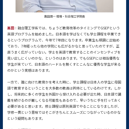
髙田潤一 環境・社会理工学院長
髙田
：融合理工学系では、ちょうど教育改革のタイミングでGSEPという
英語プログラムを始めました。日本語を学ばなくても学士課程を卒業でき
るというプログラムで、今年で7年目になります。卒業生も順調に出始め
ており、7年経ったら他の学院にも広がるかなと思っていたのですが、正
直うまく広がっていない。学士を英語で教育することのインセンティブを
見い出しにくいのかな、というのはあります。でもGSEPには相当優秀な
学生が来ていて、日本語のハードルを無くすとこんなに優秀な学生が来る
のかという実感はあります。
一方で、誰に向けた教育かを考えた時に、学士課程は日本人の学生に母国
語で教育するということを大多数の教員は矜持としているわけです。しか
し、将来的に多くの学生を外国から受け入れる必要が出た時、日本語で講
義を続けるのが厳しくなる可能性もあるので、早いうちに手を打っておく
必要があると思います。修士課程は原則英語でやることになりましたが、
学修一貫という意味ではそこがきちんとスムーズにつながっているのかな
という疑問もあります。