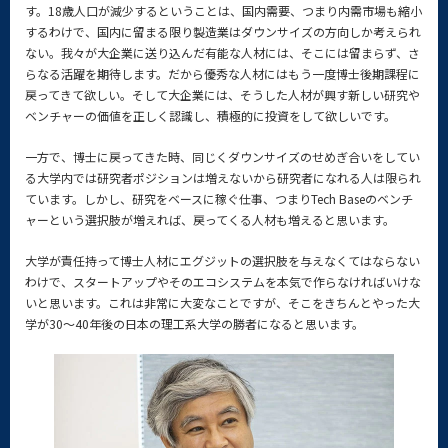
す。18歳人口が減少するということは、国内需要、つまり内需市場も縮小
するわけで、国内に留まる限り製造業はダウンサイズの方向しか考えられ
ない。我々が大企業に送り込んだ有能な人材には、そこには留まらず、さ
らなる活躍を期待します。だから優秀な人材にはもう一度博士後期課程に
戻ってきて欲しい。そして大企業には、そうした人材が興す新しい研究や
ベンチャーの価値を正しく認識し、積極的に投資をして欲しいです。
一方で、博士に戻ってきた時、同じくダウンサイズのせめぎ合いをしてい
る大学内では研究者ポジションは増えないから研究者になれる人は限られ
ています。しかし、研究をベースに稼ぐ仕事、つまりTech Baseのベンチ
ャーという選択肢が増えれば、戻ってくる人材も増えると思います。
大学が責任持って博士人材にエグジットの選択肢を与えなくてはならない
わけで、スタートアップやそのエコシステムを本気で作らなければいけな
いと思います。これは非常に大変なことですが、そこをきちんとやった大
学が30～40年後の日本の理工系大学の勝者になると思います。