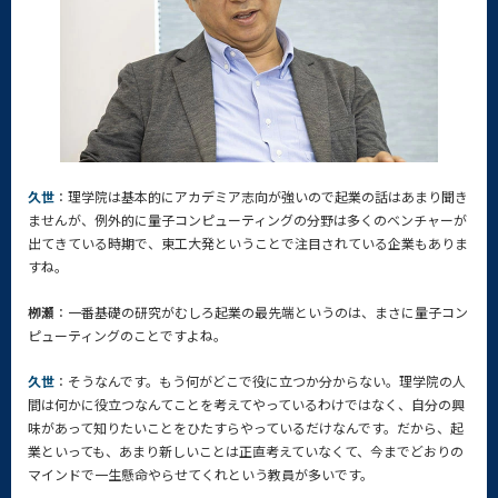
久世
：理学院は基本的にアカデミア志向が強いので起業の話はあまり聞き
ませんが、例外的に量子コンピューティングの分野は多くのベンチャーが
出てきている時期で、東工大発ということで注目されている企業もありま
すね。
栁瀬
：一番基礎の研究がむしろ起業の最先端というのは、まさに量子コン
ピューティングのことですよね。
久世
：そうなんです。もう何がどこで役に立つか分からない。理学院の人
間は何かに役立つなんてことを考えてやっているわけではなく、自分の興
味があって知りたいことをひたすらやっているだけなんです。だから、起
業といっても、あまり新しいことは正直考えていなくて、今までどおりの
マインドで一生懸命やらせてくれという教員が多いです。