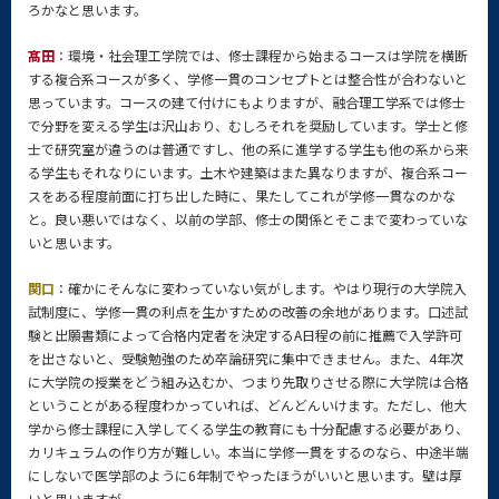
ろかなと思います。
髙田
：環境・社会理工学院では、修士課程から始まるコースは学院を横断
する複合系コースが多く、学修一貫のコンセプトとは整合性が合わないと
思っています。コースの建て付けにもよりますが、融合理工学系では修士
で分野を変える学生は沢山おり、むしろそれを奨励しています。学士と修
士で研究室が違うのは普通ですし、他の系に進学する学生も他の系から来
る学生もそれなりにいます。土木や建築はまた異なりますが、複合系コー
スをある程度前面に打ち出した時に、果たしてこれが学修一貫なのかな
と。良い悪いではなく、以前の学部、修士の関係とそこまで変わっていな
いと思います。
関口
：確かにそんなに変わっていない気がします。やはり現行の大学院入
試制度に、学修一貫の利点を生かすための改善の余地があります。口述試
験と出願書類によって合格内定者を決定するA日程の前に推薦で入学許可
を出さないと、受験勉強のため卒論研究に集中できません。また、4年次
に大学院の授業をどう組み込むか、つまり先取りさせる際に大学院は合格
ということがある程度わかっていれば、どんどんいけます。ただし、他大
学から修士課程に入学してくる学生の教育にも十分配慮する必要があり、
カリキュラムの作り方が難しい。本当に学修一貫をするのなら、中途半端
にしないで医学部のように6年制でやったほうがいいと思います。壁は厚
いと思いますが。