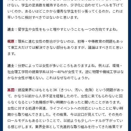
けない。学生の定員数を維持するのか、少子化に合わせてレベルを下げて
いくのか、あるいはどこかから優秀な学生を引っ張ってくるのか。これは
早いうちに検討すべきではないかと思います。
進士
：留学生や女性をもっと増やすということも一つの方向ですよね。
梶原
：理系に進む女性の割合が少ないのは、初等・中等教育の問題もあっ
て東工大だけでは解決できない部分もありますが、議論はすべきだと思い
ます。
進士
：分野によっては女性が多いところもありますよね。例えば、環境・
社会理工学院の建築学系は30～40%が女性です。逆に物理や機械工学はな
かなか女性が増えない。これはなぜなのでしょうか。
髙田
：建設業界にはもともと3K（きつい、汚い、危険）という問題があっ
て、かなり以前から人手不足を経験したので、女性に来てもらわないと回
らなくなるという危機感が早い時期からあったと聞いたことがあります。
女性に対する処遇や昇進、ライフイベントへの対応といったことに早い時
期から取り組んできました。その結果、今は出口が見えていて、その先の
ロールモデルもあるということで、以前よりも少しハードルが下がってい
る感じがします。業界全体として先進的な取り組みを行ってきた結果です