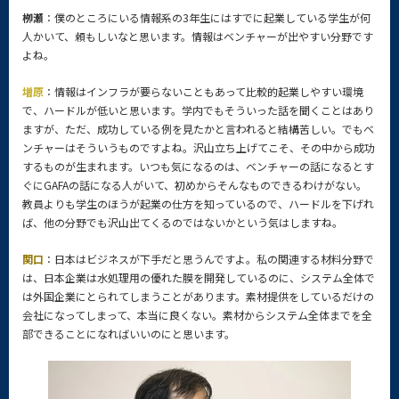
栁瀬
：僕のところにいる情報系の3年生にはすでに起業している学生が何
人かいて、頼もしいなと思います。情報はベンチャーが出やすい分野です
よね。
増原
：情報はインフラが要らないこともあって比較的起業しやすい環境
で、ハードルが低いと思います。学内でもそういった話を聞くことはあり
ますが、ただ、成功している例を見たかと言われると結構苦しい。でもベ
ンチャーはそういうものですよね。沢山立ち上げてこそ、その中から成功
するものが生まれます。いつも気になるのは、ベンチャーの話になるとす
ぐにGAFAの話になる人がいて、初めからそんなものできるわけがない。
教員よりも学生のほうが起業の仕方を知っているので、ハードルを下げれ
ば、他の分野でも沢山出てくるのではないかという気はしますね。
関口
：日本はビジネスが下手だと思うんですよ。私の関連する材料分野で
は、日本企業は水処理用の優れた膜を開発しているのに、システム全体で
は外国企業にとられてしまうことがあります。素材提供をしているだけの
会社になってしまって、本当に良くない。素材からシステム全体までを全
部できることになればいいのにと思います。