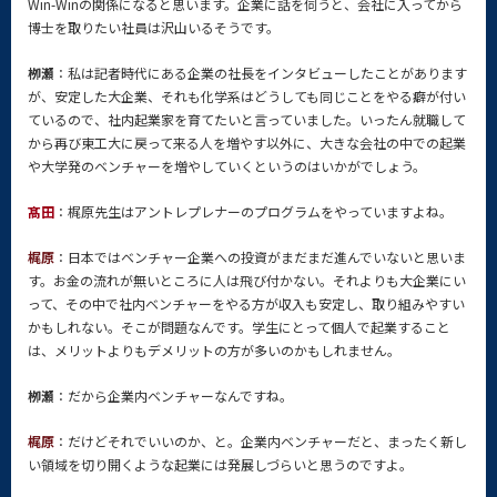
Win-Winの関係になると思います。企業に話を伺うと、会社に入ってから
博士を取りたい社員は沢山いるそうです。
栁瀬
：私は記者時代にある企業の社長をインタビューしたことがあります
が、安定した大企業、それも化学系はどうしても同じことをやる癖が付い
ているので、社内起業家を育てたいと言っていました。いったん就職して
から再び東工大に戻って来る人を増やす以外に、大きな会社の中での起業
や大学発のベンチャーを増やしていくというのはいかがでしょう。
髙田
：梶原先生はアントレプレナーのプログラムをやっていますよね。
梶原
：日本ではベンチャー企業への投資がまだまだ進んでいないと思いま
す。お金の流れが無いところに人は飛び付かない。それよりも大企業にい
って、その中で社内ベンチャーをやる方が収入も安定し、取り組みやすい
かもしれない。そこが問題なんです。学生にとって個人で起業すること
は、メリットよりもデメリットの方が多いのかもしれません。
栁瀬
：だから企業内ベンチャーなんですね。
梶原
：だけどそれでいいのか、と。企業内ベンチャーだと、まったく新し
い領域を切り開くような起業には発展しづらいと思うのですよ。