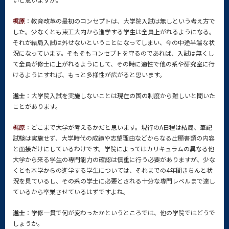
梶原
：教育改革の最初のコンセプトは、大学院入試は無しという考え方で
した。少なくとも東工大内から進学する学生は全員上がれるようになる。
それが結局入試は外せないということになってしまい、今の中途半端な状
況になっています。そもそもコンセプトを守るのであれば、入試は無くし
て全員が修士に上がれるようにして、その時に適性で他の系や研究室に行
けるようにすれば、もっと多様性が広がると思います。
進士
：大学院入試を実施しないことは現在の国の制度から難しいと聞いた
ことがあります。
梶原
：どこまで大学が考えるかだと思います。現行のA日程は結局、筆記
試験は実施せず、大学時代の成績や志望理由などからなる出願書類の内容
と面接だけにしているわけです。学院によってはカリキュラムの異なる他
大学から来る学生の専門能力の確認は慎重に行う必要がありますが、少な
くとも本学からの進学する学生については、それまでの4年間きちんと状
況を見ているし、その系の学士に必要とされる十分な専門レベルまで達し
ているから卒業させているはずですよね。
進士
：学修一貫で何が変わったかというところでは、他の学院ではどうで
しょうか。