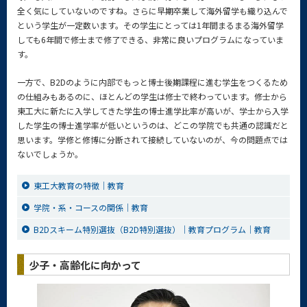
全く気にしていないのですね。さらに早期卒業して海外留学も織り込んで
という学生が一定数います。その学生にとっては1年間まるまる海外留学
しても6年間で修士まで修了できる、非常に良いプログラムになっていま
す。
一方で、B2Dのように内部でもっと博士後期課程に進む学生をつくるため
の仕組みもあるのに、ほとんどの学生は修士で終わっています。修士から
東工大に新たに入学してきた学生の博士進学比率が高いが、学士から入学
した学生の博士進学率が低いというのは、どこの学院でも共通の認識だと
思います。学修と修博に分断されて接続していないのが、今の問題点では
ないでしょうか。
東工大教育の特徴｜教育
学院・系・コースの関係｜教育
B2Dスキーム特別選抜（B2D特別選抜）｜教育プログラム｜教育
少子・高齢化に向かって