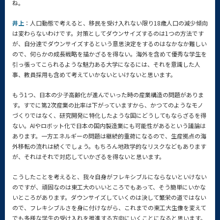
ね。
井上
：人口動態で考えると、移民を受け入れない限り18歳人口の減少傾向
は変わらないわけです。対策としてダウンサイズするのは1つの方法です
が、自分達でダウンサイズするという意思決定をするのはなかなか難しい
ので、何らかの成長戦略を描かざるを得ない。海外を含めて優秀な学生を
引っ張ってこられるような魅力ある大学になるには、それを意識した人
事、教員採用も含めて考えていかないといけないと思います。
もう1つ、日本の少子高齢化が進んでいった時の産業構造の問題がありま
す。すでに第2次産業の比率は下がっていますから、かつてのようなモノ
づくりではなく、研究開発に特化したような国にどうしてもならざるを得
ない。AIやロボット化で日本の国内製造業にも可能性があるという議論は
あります。一方エネルギーの問題は継続的重荷になるので、生産拠点の海
外移転の流れは続くでしょう。もちろん地政学的なリスクなどもあります
が、それはそれで対応していかざるを得ないと思います。
こうしたことを考えると、我々自身がフレキシブルにならないといけない
のですが、頑固なのは東工大のいいところでもあって、そう簡単にいかな
いところがあります。ダウンサイズしていくのは決して繁栄の道ではない
ので、フレキシブルさを身に付けながら、これまでの東工大生像を変えて
でも多様な学生の受け入れを推進する方向にいくことになると思います。