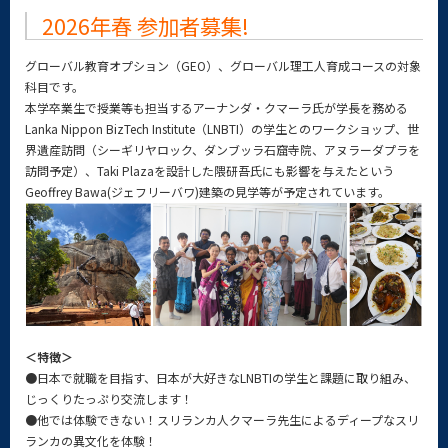
2026年春 参加者募集!
グローバル教育オプション（GEO）、グローバル理工人育成コースの対象
科目です。
本学卒業生で授業等も担当するアーナンダ・クマーラ氏が学長を務める
Lanka Nippon BizTech Institute（LNBTI）の学生とのワークショップ、世
界遺産訪問（シーギリヤロック、ダンブッラ石窟寺院、アヌラーダプラを
訪問予定）、Taki Plazaを設計した隈研吾氏にも影響を与えたという
Geoffrey Bawa(ジェフリーバワ)建築の見学等が予定されています。
＜特徴＞
●日本で就職を目指す、日本が大好きなLNBTIの学生と課題に取り組み、
じっくりたっぷり交流します！
●他では体験できない！スリランカ人クマーラ先生によるディープなスリ
ランカの異文化を体験！