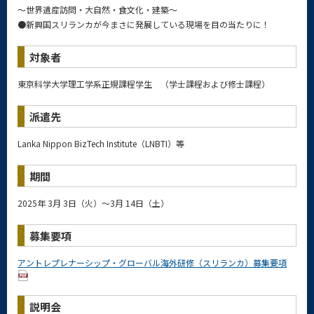
～世界遺産訪問・大自然・食文化・建築～
●新興国スリランカが今まさに発展している現場を目の当たりに！
対象者
東京科学大学理工学系正規課程学生 （学士課程および修士課程）
派遣先
Lanka Nippon BizTech Institute（LNBTI）等
期間
2025年 3月 3日（火）～3月 14日（土）
募集要項
アントレプレナーシップ・グローバル海外研修（スリランカ）募集要項
説明会