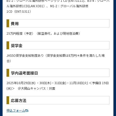
B1-2：グローバル海外研修ベーシック 1 CD (ENT.G111)、B3-4：グローバ
ル海外研修1CD(LAW.X301）、 M1-2：グローバル海外研修
1CD（ENT.G311）
費用
25万円程度（予定）（航空券代，および現地宿泊費）
奨学金
JASSO奨学金支給制度あり
（
奨学金支給額は8万円＊条件を満たした場
合
）
学内選考面接日
2025年10月29日(水) ・30日(木)・31日(金)・11月18日(火) ＜予備日 19日
(水)＞ ＠大岡山キャンパス：対面
応募方法
申込フォーム