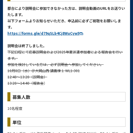
都合により説明会に参加できなかった方は、
説明会動画のURLをお送りい
たします。
以下フォームよりお知らせいただき、申込前に必ずご視聴をお願いしま
す。
https://forms.gle/d79qSLb4Cj8WuCyw5
説明会は終了しました。
下記日程にて応募説明会および2025年夏派遣参加者による報告会を行い
ます。
参加を検討している方は、必ず説明会へ参加してください。
10月8日（水）＠大岡山西 講義棟１ WL1-301
12:40～13:20（説明会）
13:20～14:40（報告会
）
募集人数
10名程度
単位