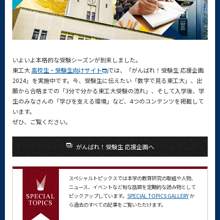
いよいよ本格的な受験シーズンが到来しました。
東工大
高校生・受験生向けサイト
では、「がんばれ！受験生 応援企画
2024」を実施中です。今、受験生に伝えたい「数字で見る東工大」、出
願から合格までの「3分で分かる東工大受験の流れ」、そして入学後、学
生のみなさんの「学びを支える環境」など、4つのコンテンツを掲載して
います。
ぜひ、ご覧ください。
がんばれ！受験生 応援企画へ
スペシャルトピックスでは本学の教育研究の取組や人物、
ニュース、イベントなど旬な話題を定期的な読み物として
ピックアップしています。
SPECIAL TOPICS GALLERY
か
ら過去のすべての記事をご覧いただけます。