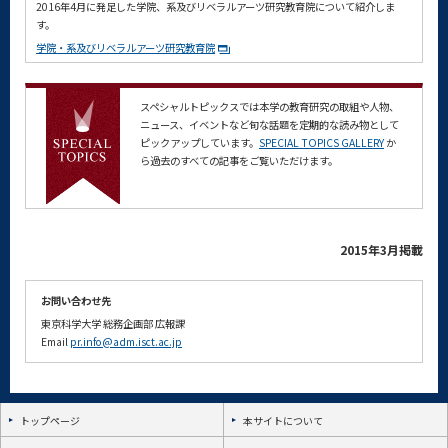
2016年4月に発足した学院、系及びリベラルアーツ研究教育院について紹介しま
す。
学院・系及びリベラルアーツ研究教育院
スペシャルトピックスでは本学の教育研究の取組や人物、
ニュース、イベントなど旬な話題を定期的な読み物として
ピックアップしています。
SPECIAL TOPICS GALLERY
か
ら過去のすべての記事をご覧いただけます。
2015年3月掲載
お問い合わせ先
東京科学大学
総務企画部
広報課
Email
pr.info@adm.isct.ac.jp
トップページ
本サイトについて