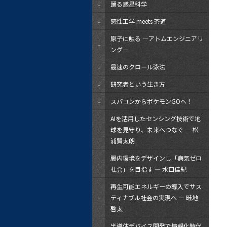
踊る惑星科学
感性工学 meets 茶道
原子に触る ―アトムエンジニアリ
ング―
最速のクロール泳法
研究者という生き方
スパコンからポケモンGOへ！
AIを活用したセンシング技術で地
球を見守り、未来へつなぐ ― 松
浦賢太朗
腸内環境をデザインし「病気ゼロ
社会」を目指す — 水口佳紀
再生可能エネルギーの導入でサス
ティナブル社会の実現へ — 畦地
啓太
半導体デバイス開発で情報化時代