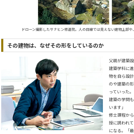
ドローン撮影したサナヒン修道院。人の目線では見えない建物上部や
その建物は、なぜその形をしているのか
父親が建築設
建築学科に進
物を自ら設計
のや建築の形
っていった。
建築の学問も
います」
修士課程から
授に誘われて
になる。「最