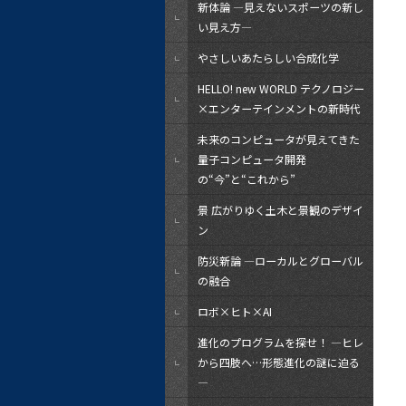
新体論 ―見えないスポーツの新し
い見え方―
やさしいあたらしい合成化学
HELLO! new WORLD テクノロジー
×エンターテインメントの新時代
未来のコンピュータが見えてきた
量子コンピュータ開発
の“今”と“これから”
景 広がりゆく土木と景観のデザイ
ン
防災新論 ―ローカルとグローバル
の融合
ロボ×ヒト×AI
進化のプログラムを探せ！ ―ヒレ
から四肢へ…形態進化の謎に迫る
―