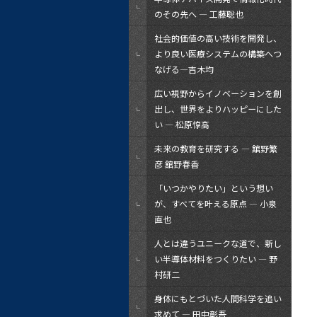
のその先へ — 工藤聡也
社会的価値の高い技術を開発し、
より良い医療システムの構築へつ
なげる―吉木均
広い視野からイノベーションを創
出し、世界をよりハッピーにした
い — 松原惇高
未来の教育を研究する ― 舘野繁
彦 舘野春香
「いつかやりたい」という想い
が、すべてを叶える原点 ― 小泉
直也
人とは違うユニークな道で、新し
い半導体材料をつくりたい ― 野
村研二
身体にもとづいた人間科学を追い
求めて ― 田中彰吾