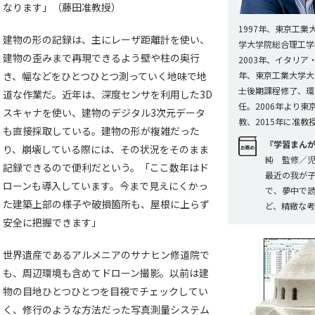
なります」（藤田准教授）
1997年、東京工業
建物の形の記録は、主にレーザ距離計を使い、
学大学院総合理工学
建物の歪みまで再現できるよう壁や柱の奥行
2003年、イタリア
年、東京工業大学大
き、幅などをひとつひとつ測っていく地味で地
士後期課程修了、環
道な作業だ。近年は、深度センサを利用した3D
任。2006年より
スキャナを使い、建物のデジタル3次元データ
教、2015年に准教
も直接採取している。建物の形が複雑だった
『学習まんが
り、崩壊している際には、その状況をそのまま
純 監修／
記録できるので便利だという。「ここ数年はド
最近の我が
ローンも導入しています。今まで見えにくかっ
で、夢中で
た建築上部の様子や破損箇所も、屋根に上らず
ど、精緻な
安全に把握できます」
世界遺産であるアルメニアのサナヒン修道院で
も、周辺環境も含めてドローン撮影。以前は建
物の目地ひとつひとつを目視でチェックしてい
く、修行のような方法だった写真測量システム