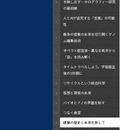
を映し出す―ホログラフィー研究
の最前線
人とAIが追究する「言葉」の可能
性
数多の産業の未来を切り開くゲノ
ム編集技術
オペラ×超音波─異なる視点から
「音」を読み解く
タイムトラベルしよう。宇宙誕生
後の1秒間に
リサイクルという総合科学
仮想と現実の未来
バイオとナノの界面を制す
つなぐ食堂
建築の歴史と未来を旅して