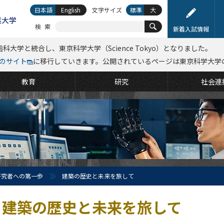
日本語
English
文字サイズ
標準
大
検索
新着入試情報
科大学と統合し、東京科学大学（Science Tokyo）となりました。
kyoのサイト
に移行していきます。公開されているページは東京科学大学
教育
研究
社会連
研究者への第一歩
建築の歴史と未来を旅して
建築の歴史と未来を旅して