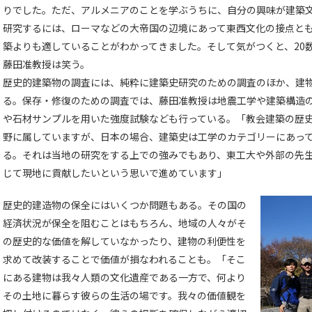
りでした。ただ、アルメニアのことを学ぶうちに、自分の興味が建築
研究するには、ローマなどの大帝国の辺境にあって東西文化の接点と
築よりも適していることがわかってきました。そして気がつくと、20
藤田准教授は笑う。
歴史的建築物の調査には、純粋に建築史研究のための調査のほか、建
る。保存・修復のための調査では、藤田准教授は地震工学や建築構造
や石材サンプルを用いた強度試験なども行っている。「教会建築の歴
野に属していますが、日本の場合、建築史は工学のカテゴリーにあっ
る。それは当地の研究をする上での強みでもあり、東工大や外部の先
じて現地に貢献したいという思いで進めています」
歴史的建造物の保全にはいくつか問題もある。その国の
経済状況が保全を阻むことはもちろん、地域の人々がそ
の歴史的な価値を解していなかったり、建物の利便性を
求めて改装することで価値が損なわれることも。「そこ
にある建物は我々人類の文化遺産である一方で、何より
その土地に暮らす彼らの生活の場です。我々の価値観を