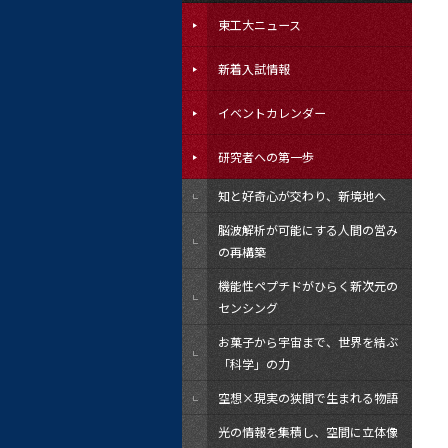
東工大ニュース
新着入試情報
イベントカレンダー
研究者への第一歩
知と好奇心が交わり、新境地へ
脳波解析が可能にする人間の営み
の再構築
機能性ペプチドがひらく新次元の
センシング
お菓子から宇宙まで、世界を結ぶ
「科学」の力
空想×現実の狭間で生まれる物語
光の情報を集積し、空間に立体像