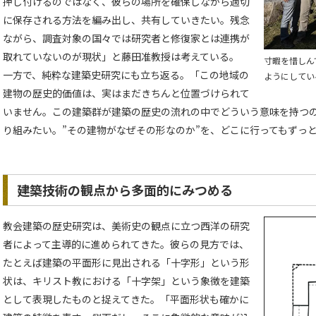
押し付けるのではなく、彼らの場所を確保しながら適切
に保存される方法を編み出し、共有していきたい。残念
ながら、調査対象の国々では研究者と修復家とは連携が
取れていないのが現状」と藤田准教授は考えている。
寸暇を惜しん
一方で、純粋な建築史研究にも立ち返る。「この地域の
ようにしてい
建物の歴史的価値は、実はまだきちんと位置づけられて
いません。この建築群が建築の歴史の流れの中でどういう意味を持つ
り組みたい。”その建物がなぜその形なのか”を、どこに行ってもずっ
建築技術の観点から多面的にみつめる
教会建築の歴史研究は、美術史の観点に立つ西洋の研究
者によって主導的に進められてきた。彼らの見方では、
たとえば建築の平面形に見出される「十字形」という形
状は、キリスト教における「十字架」という象徴を建築
として表現したものと捉えてきた。「平面形状も確かに