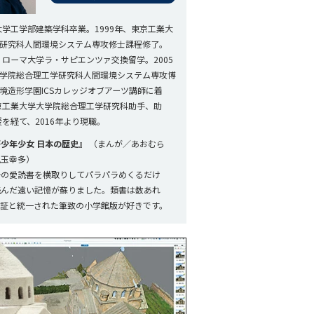
大学工学部建築学科卒業。1999年、東京工業大
研究科人間環境システム専攻修士課程修了。
・ローマ大学ラ・サピエンツァ交換留学。2005
学院総合理工学研究科人間環境システム専攻博
境造形学園ICSカレッジオブアーツ講師に着
東京工業大学大学院総合理工学研究科助手、助
授を経て、2016年より現職。
少年少女 日本の歴史』
（まんが／あおむら
児玉幸多）
子の愛読書を横取りしてパラパラめくるだけ
読んだ遠い記憶が蘇りました。類書は数あれ
考証と統一された筆致の小学館版が好きです。