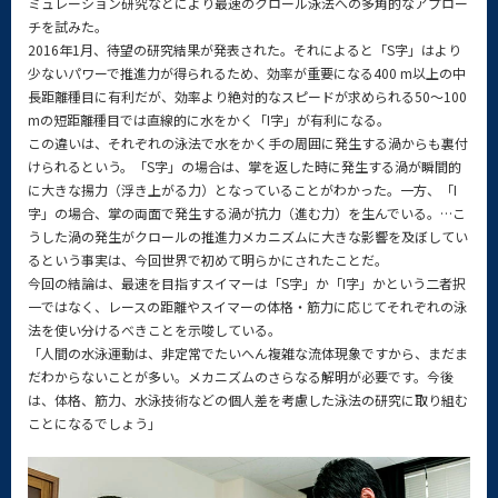
ミュレーション研究などにより最速のクロール泳法への多角的なアプロー
チを試みた。
2016年1月、待望の研究結果が発表された。それによると「S字」はより
少ないパワーで推進力が得られるため、効率が重要になる400 m以上の中
長距離種目に有利だが、効率より絶対的なスピードが求められる50～100
mの短距離種目では直線的に水をかく「I字」が有利になる。
この違いは、それぞれの泳法で水をかく手の周囲に発生する渦からも裏付
けられるという。「S字」の場合は、掌を返した時に発生する渦が瞬間的
に大きな揚力（浮き上がる力）となっていることがわかった。一方、「I
字」の場合、掌の両面で発生する渦が抗力（進む力）を生んでいる。…こ
うした渦の発生がクロールの推進力メカニズムに大きな影響を及ぼしてい
るという事実は、今回世界で初めて明らかにされたことだ。
今回の結論は、最速を目指すスイマーは「S字」か「I字」かという二者択
一ではなく、レースの距離やスイマーの体格・筋力に応じてそれぞれの泳
法を使い分けるべきことを示唆している。
「人間の水泳運動は、非定常でたいへん複雑な流体現象ですから、まだま
だわからないことが多い。メカニズムのさらなる解明が必要です。今後
は、体格、筋力、水泳技術などの個人差を考慮した泳法の研究に取り組む
ことになるでしょう」