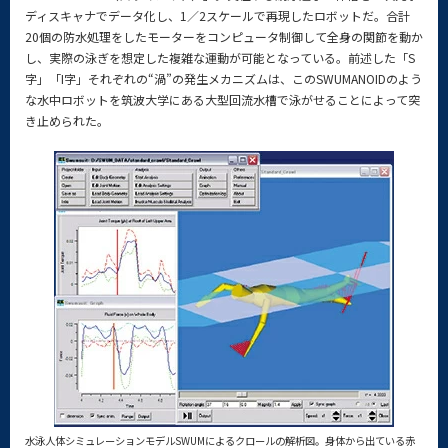
ディスキャナでデータ化し、1／2スケールで再現したロボットだ。合計
20個の防水処理をしたモーターをコンピュータ制御して全身の関節を動か
し、実際の泳ぎを想定した複雑な運動が可能となっている。前述した「S
字」「I字」それぞれの“渦”の発生メカニズムは、このSWUMANOIDのよう
な水中ロボットを筑波大学にある大型回流水槽で泳がせることによって突
き止められた。
水泳人体シミュレーションモデルSWUMによるクロールの解析図。身体から出ている赤