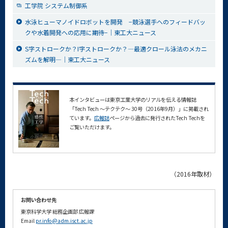
工学院 システム制御系
水泳ヒューマノイドロボットを開発 −競泳選手へのフィードバッ
クや水着開発への応用に期待−｜東工大ニュース
S字ストロークか？I字ストロークか？—最適クロール泳法のメカニ
ズムを解明—｜東工大ニュース
本インタビューは東京工業大学のリアルを伝える情報誌
「Tech Tech ～テクテク～ 30号（2016年9月）」に掲載され
ています。
広報誌
ページから過去に発行されたTech Techを
ご覧いただけます。
（2016年取材）
お問い合わせ先
東京科学大学
総務企画部
広報課
Email
pr.info@adm.isct.ac.jp