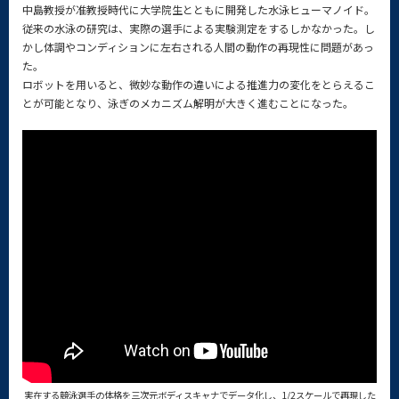
中島教授が准教授時代に大学院生とともに開発した水泳ヒューマノイド。
従来の水泳の研究は、実際の選手による実験測定をするしかなかった。し
かし体調やコンディションに左右される人間の動作の再現性に問題があっ
た。
ロボットを用いると、微妙な動作の違いによる推進力の変化をとらえるこ
とが可能となり、泳ぎのメカニズム解明が大きく進むことになった。
実在する競泳選手の体格を三次元ボディスキャナでデータ化し、1/2スケールで再現した