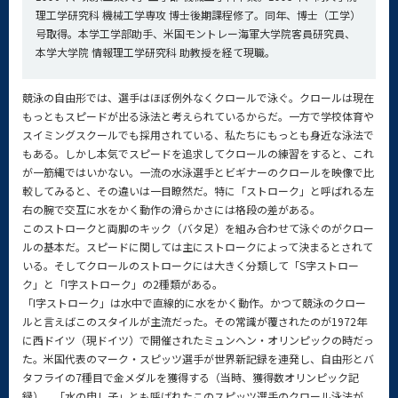
理工学研究科 機械工学専攻 博士後期課程修了。同年、博士（工学）
号取得。本学工学部助手、米国モントレー海軍大学院客員研究員、
本学大学院 情報理工学研究科 助教授を経て現職。
競泳の自由形では、選手はほぼ例外なくクロールで泳ぐ。クロールは現在
もっともスピードが出る泳法と考えられているからだ。一方で学校体育や
スイミングスクールでも採用されている、私たちにもっとも身近な泳法で
もある。しかし本気でスピードを追求してクロールの練習をすると、これ
が一筋縄ではいかない。一流の水泳選手とビギナーのクロールを映像で比
較してみると、その違いは一目瞭然だ。特に「ストローク」と呼ばれる左
右の腕で交互に水をかく動作の滑らかさには格段の差がある。
このストロークと両脚のキック（バタ足）を組み合わせて泳ぐのがクロー
ルの基本だ。スピードに関しては主にストロークによって決まるとされて
いる。そしてクロールのストロークには大きく分類して「S字ストロー
ク」と「I字ストローク」の2種類がある。
「I字ストローク」は水中で直線的に水をかく動作。かつて競泳のクロー
ルと言えばこのスタイルが主流だった。その常識が覆されたのが1972年
に西ドイツ（現ドイツ）で開催されたミュンヘン・オリンピックの時だっ
た。米国代表のマーク・スピッツ選手が世界新記録を連発し、自由形とバ
タフライの7種目で金メダルを獲得する（当時、獲得数オリンピック記
録）。「水の申し子」とも呼ばれたこのスピッツ選手のクロール泳法が、