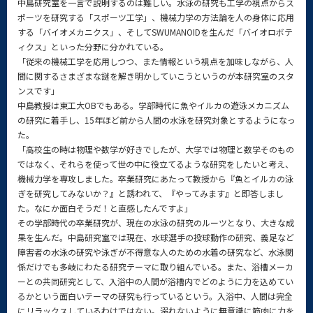
中島研究室を一言で説明するのは難しい。水泳の研究も工学の視点からス
ポーツを研究する「スポーツ工学」、機械力学の方法論を人の身体に応用
する「バイオメカニクス」、そしてSWUMANOIDを生んだ「バイオロボテ
ィクス」といった分野に分かれている。
「従来の機械工学を応用しつつ、また情報という視点を加味しながら、人
間に関するさまざまな謎を解き明かしていこうというのが本研究室のスタ
ンスです」
中島教授は東工大OBでもある。学部時代に魚やイルカの遊泳メカニズム
の研究に着手し、15年ほど前から人間の水泳を研究対象とするようになっ
た。
「高校生の時は物理や数学が好きでしたが、大学では物理と数学そのもの
ではなく、それらを使って世の中に役立てるような研究をしたいと考え、
機械力学を専攻しました。卒業研究にあたって教授から『魚とイルカの泳
ぎを研究してみないか？』と誘われて、『やってみます』と即答しまし
た。なにか面白そうだ！と直感したんですよ」
その学部時代の卒業研究が、現在の水泳の研究のルーツとなり、大きな成
果を生んだ。中島研究室では現在、水球選手の投球動作の研究、義足など
障害者の水泳の研究や泳ぎが不得意な人のための水着の研究など、水泳関
係だけでも多岐にわたる研究テーマに取り組んでいる。また、浴槽メーカ
ーとの共同研究として、入浴中の人間が浴槽内でどのように力を込めてい
るかという面白いテーマの研究も行っているという。入浴中、人間は完全
にリラックスしているわけではない。溺れないように無意識に筋肉に力を