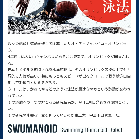
数々の記録と感動を残して閉幕したリオ・デ・ジャネイロ・オリンピッ
ク。
4年後には大岡山キャンパスがあるここ東京で、オリンピックが開催され
る。
日本もメダルを期待される水泳競技は、そのオリンピック競技の中でも世
界的に人気が高い。特にもっともスピードが出るクロールで戦う競泳自由
形は花形種目といえるだろう。
クロールは、かねてからどのような泳法が最速なのかという議論が交わさ
れていた。
その議論への一つの解となる研究結果が、今年1月に発表され話題となっ
た。
その研究の重要な一翼を担っているのが東工大「中島求研究室」だ。