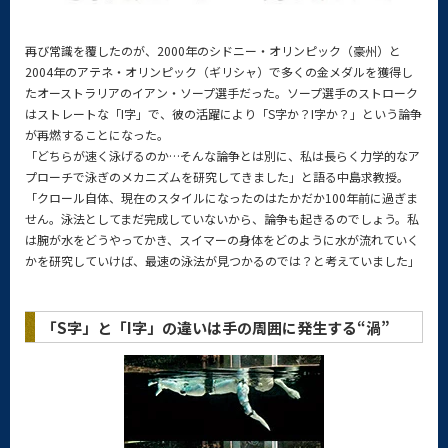
再び常識を覆したのが、2000年のシドニー・オリンピック（豪州）と
2004年のアテネ・オリンピック（ギリシャ）で多くの金メダルを獲得し
たオーストラリアのイアン・ソープ選手だった。ソープ選手のストローク
はストレートな「I字」で、彼の活躍により「S字か？I字か？」という論争
が再燃することになった。
「どちらが速く泳げるのか…そんな論争とは別に、私は長らく力学的なア
プローチで泳ぎのメカニズムを研究してきました」と語る中島求教授。
「クロール自体、現在のスタイルになったのはたかだか100年前に過ぎま
せん。泳法としてまだ完成していないから、論争も起きるのでしょう。私
は腕が水をどうやってかき、スイマーの身体をどのように水が流れていく
かを研究していけば、最速の泳法が見つかるのでは？と考えていました」
「S字」と「I字」の違いは手の周囲に発生する“渦”