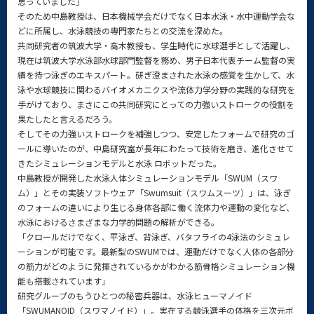
思っていました」
そのため中島教授は、日本機械学会だけでなく日本水泳・水中運動学会な
どに所属し、水泳競技の専門家たちとの交流を深めた。
共同研究者の筑波大学・高木教授も、学生時代に水球選手として活躍し、
現在は筑波大学水泳部水球部門監督を務め、男子日本代表チーム監督の実
績を持つ泳ぎのエキスパート。研ぎ澄まされた水泳の感覚を生かして、水
泳や水球競技に関わるバイオメカニクスや流体力学分野の実践的な研究を
手がけており、まさにこの共同研究にとっての力強いストロークの役割を
果たしたと言えるだろう。
そしてその力強いストロークを補強しつつ、安定したフォームで研究のゴ
ールに導いたのが、中島研究室が長年にわたって技術を磨き、進化させて
きたシミュレーションモデルと水泳 ロボットだった。
中島教授が開発した水泳人体シミュレーションモデル「SWUM（スワ
ム）」とその実装ソフトウェア「Swumsuit（スワムスーツ）」は、泳ぎ
のフォームの違いにより生じる身体各部に働く流体力や運動の変化など、
水泳におけるさまざまな力学的問題の解析ができる。
「クロールだけでなく、平泳ぎ、背泳ぎ、バタフライの4泳法のシミュレ
ーションが可能です。最新型のSWUMでは、運動だけでなく人体の各部分
の筋力がどのように発揮されているかがわかる筋骨格シミュレーション機
能も搭載されています」
研究グループのもうひとつの秘密兵器は、水泳ヒューマノイド
「SWUMANOID（スワマノイド）」。実在する競泳選手の体格を三次元ボ