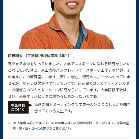
※
伊藤翔大 （工学部 機械科学科 4年
）
高校まで水泳をやっていました。大学ではスポーツに関わる研究をしたい
と考えていた時に、東工大のパンフレットで「スポーツ工学」を発見！そ
の結果、この研究室にいます（笑）。現在、特定のスポーツはやっていま
せんが、筋トレは欠かさず行っています。研究室では、カナディアンカヌ
ーの漕ぎ方のシミュレーション研究を手がけています。大学院修了後は、
ぜひ、東京オリンピックに関わる仕事がしたいですね。
毎週の個人ミーティングで学生一人ひとりにしっかり向き
合ってくれる先生です。
※
2015年度以前の所属です。2016年度以降の入学者は学院・系で学びます。詳細は
学
院・類・系・コースの関係
をご覧ください。