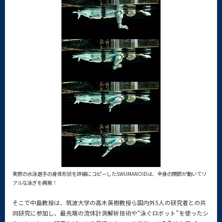
実際の水泳選手の身体形状を詳細にコピーしたSWUMANOIDは、全身の関節が動いてリ
アルな泳ぎを再現！
そこで中島教授は、筑波大学の高木英樹教授ら国内外5人の研究者との共
同研究に参加し、最先端の流体計測解析技術や“泳ぐロボット”を使ったシ