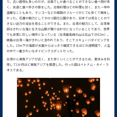
り、古い建物も多いのだが、台南でしか食べることのできない食べ物が多
く、友達と食べ歩きの旅をした。台南料理はどの料理も甘く、また一年中
温暖なこともあり、マンゴーなどの南国のフルーツがとても安くて美味し
かった。花蓮の魅力としてタロコ国立公園があり、日本では見ることので
きない迫力の渓谷を見ることができる。また、台湾の魅力として、台湾東
部はきれいな海と壮大な山脈が隣り合わせになっていることであり、世界
でも非常に珍しい場所となっている（台湾最高峰の山は玉山で3952m）。
緑島は台湾一海がきれいと言われており、そこでスキューバダイビングを
した。15m下の海底が水面からはっきり確認できるほどの透明度で、人生
の中で一番きれいなダイビングスポットだった。
台湾から東南アジアが近く、また安くいくことができるため、夏休みを利
用して1か月ほど東南アジアを周遊した。行った国はベトナム・タイ・ラ
オスである。