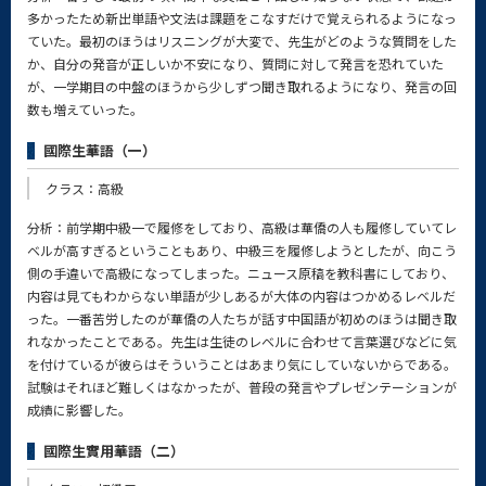
多かったため新出単語や文法は課題をこなすだけで覚えられるようになっ
ていた。最初のほうはリスニングが大変で、先生がどのような質問をした
か、自分の発音が正しいか不安になり、質問に対して発言を恐れていた
が、一学期目の中盤のほうから少しずつ聞き取れるようになり、発言の回
数も増えていった。
國際生華語（一）
クラス：高級
分析：前学期中級一で履修をしており、高級は華僑の人も履修していてレ
ベルが高すぎるということもあり、中級三を履修しようとしたが、向こう
側の手違いで高級になってしまった。ニュース原稿を教科書にしており、
内容は見てもわからない単語が少しあるが大体の内容はつかめるレベルだ
った。一番苦労したのが華僑の人たちが話す中国語が初めのほうは聞き取
れなかったことである。先生は生徒のレベルに合わせて言葉選びなどに気
を付けているが彼らはそういうことはあまり気にしていないからである。
試験はそれほど難しくはなかったが、普段の発言やプレゼンテーションが
成績に影響した。
國際生實用華語（二）