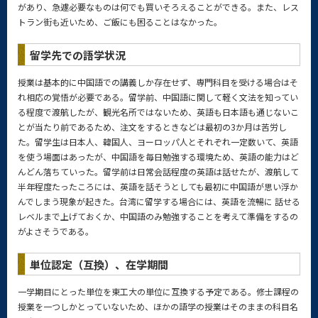
があり、急遽必要なものは何でも買いそろえることができる。また、レス
トラン街も近いため、ご飯にも困ることはなかった。
留学先での語学状況
授業は基本的に中国語での講義しか存在せず、専門科目を受ける場合はそ
れ相応の覚悟が必要である。留学前、中国語に関して軽く文法を知ってい
る程度で渡航したが、観光名所ではないため、英語も日本語も通じないこ
とが当たり前であるため、注文をするときなどは最初の3か月は苦労し
た。留学生は日本人、韓国人、ヨーロッパ人とそれぞれ一定数いて、英語
を使う場面はあったが、中国語を毎日勉強する環境ため、英語の能力はど
んどん落ちていった。留学前は日常会話程度の英語は話せたが、渡航して
半年程度たったころには、英語を話そうとしても最初に中国語が思い浮か
んでしまう現象が起きた。台湾に留学する場合には、英語を流暢に 話せる
レベルまで上げておくか、中国語のみ勉強することを考えて準備をするの
がよさそうである。
単位認定（互換）、在学期間
一学期目にとった単位を東工大の単位に互換する予定である。修士課程の
授業を一つしかとっていないため、ほかの語学の授業はそのままの科目名