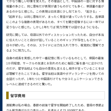
てかなり難しい印象を覚えた。その理由として、中国語の一音に対する情
報量の多さと、同じ意味だが表現が違うものがとても多く、単語量の差が
あるのかなと感じた。この表現は日本語と少し似ており、「起きる」・
「起床する」は同じ意味だが、まったく発音が違っていたりする。各単語
にこのような複数の表現があるため、すべてを聞き経験するには一年では
足りないと感じた。しかし1年たてば 努力次第では話せるようになる。
研究に関しては、母語以外でのディスカッションだったため、自分が本当
に伝えたいことと自分が話していることのギャップが存在しもどかしい
日々が続いた。その分、スライドには力を入れて作り、視覚的に理解でき
るように努力した。
自身の成長を実感した中で一番記憶に残っているものとして、帰国の最後
1か月程度、サークルの友達とお別れのために毎回ご飯を食べに出かけた
のだが、留学当初よりも自分の意見も言えるし相手が言っていることをほ
ぼ理解できたことである。留学当初は英語やボディランゲージを用いての
会話だったが、1年たつと中国語だけでも十分コミュニケーションできる
レベルに達成できるのだと驚いた。
留学費用
渡航費は私の場合、春節の前後で留学を開始終了したため、普段の季節よ
りも航空券がかなり高かった。片道およそ25,000円である。