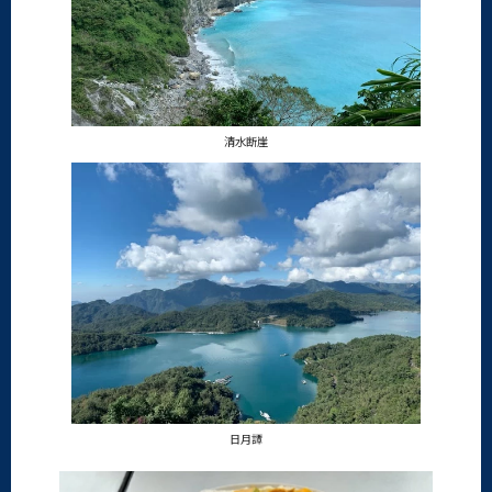
清水断崖
日月譚