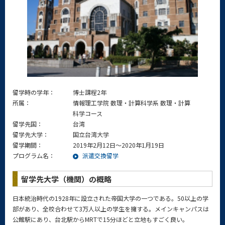
留学時の学年：
博士課程2年
所属：
情報理工学院 数理・計算科学系 数理・計算
科学コース
留学先国：
台湾
留学先大学：
国立台湾大学
留学期間：
2019年2月12日～2020年1月19日
プログラム名：
派遣交換留学
留学先大学（機関）の概略
日本統治時代の1928年に設立された帝国大学の一つである。50以上の学
部があり、全校合わせて3万人以上の学生を擁する。メインキャンパスは
公館駅にあり、台北駅からMRTで15分ほどと立地もすごく良い。