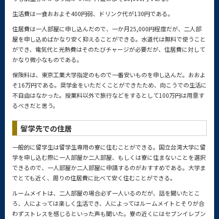
生活費は一食おおよそ400円弱、ドリンク代が130円である。
住居費は一人部屋に申し込んだので、一か月25,000円程度だが、二人部
屋を申し込めばかなり安く抑えることができる。水道代は無料で使うこと
ができ、電気代と光熱費はそのたびチャージが必要だが、住居費に対して
かなり微小なものである。
保険料は、東京工業大学指定のもので一番安いものを申し込んだ。おおよ
そ16万円である。奨学金をいただくことができたため、向こうでの生活に
不自由はなかった。授業料以外で旅行などをするとして100万円は用意す
るべきだと思う。
留学先での住居
一般的に留学生は留学生専用の寮に住むことができる。国立台湾大学に留
学を申し込む際に一人部屋か二人部屋、もしくは寮に住まないことを選択
できるので、一人部屋か二人部屋に申請するのがおすすめである。大学ま
でとても近く、周りの住居費に比べて安く住むことができる。
ルームメイトは、二人部屋の場合必ず一人いるのだが、話を聞いたとこ
ろ、人によっては楽しく生活でき、人によってはルームメイトとそりが合
わずストレスを感じるといった声も聞いた。寮の近くにはセブンイレブン