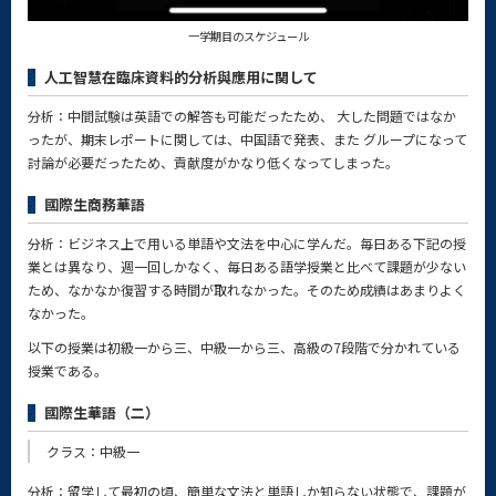
一学期目のスケジュール
人工智慧在臨床資料的分析與應用に関して
分析：中間試験は英語での解答も可能だったため、 大した問題ではなか
ったが、期末レポートに関しては、中国語で発表、また グループになって
討論が必要だったため、貢献度がかなり低くなってしまった。
國際生商務華語
分析：ビジネス上で用いる単語や文法を中心に学んだ。毎日ある下記の授
業とは異なり、週一回しかなく、毎日ある語学授業と比べて課題が少ない
ため、なかなか復習する時間が取れなかった。そのため成績はあまりよく
なかった。
以下の授業は初級一から三、中級一から三、高級の7段階で分かれている
授業である。
國際生華語（二）
クラス：中級一
分析：留学して最初の頃、簡単な文法と単語しか知らない状態で、課題が