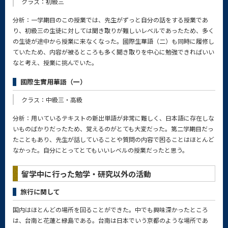
クラス：初級三
分析：一学期目のこの授業では、先生がずっと自分の話をする授業であ
り、初級三の生徒に対しては聞き取りが難しいレベルであったため、多く
の生徒が途中から授業に来なくなった。國際生華語（二）も同時に履修し
ていたため、内容が被るところも多く聞き取りを中心に勉強できればいい
なと考え、授業に挑んでいた。
國際生實用華語（一）
クラス：中級三・高級
分析：用いているテキストの新出単語が非常に難しく、日本語に存在しな
いものばかりだったため、覚えるのがとても大変だった。第二学期目だっ
たこともあり、先生が話していることや質問の内容で困ることはほとんど
なかった。自分にとってとてもいいレベルの授業だったと思う。
留学中に行った勉学・研究以外の活動
旅行に関して
国内はほとんどの場所を回ることができた。中でも興味深かったところ
は、台南と花蓮と緑島である。台南は日本でいう京都のような場所であ