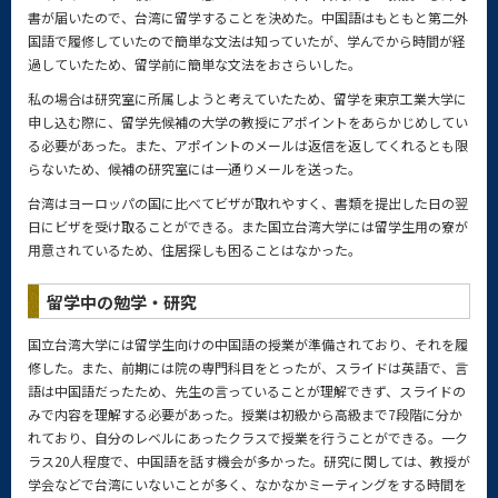
書が届いたので、台湾に留学することを決めた。中国語はもともと第二外
国語で履修していたので簡単な文法は知っていたが、学んでから時間が経
過していたため、留学前に簡単な文法をおさらいした。
私の場合は研究室に所属しようと考えていたため、留学を東京工業大学に
申し込む際に、留学先候補の大学の教授にアポイントをあらかじめしてい
る必要があった。また、アポイントのメールは返信を返してくれるとも限
らないため、候補の研究室には一通りメールを送った。
台湾はヨーロッパの国に比べてビザが取れやすく、書類を提出した日の翌
日にビザを受け取ることができる。また国立台湾大学には留学生用の寮が
用意されているため、住居探しも困ることはなかった。
留学中の勉学・研究
国立台湾大学には留学生向けの中国語の授業が準備されており、それを履
修した。また、前期には院の専門科目をとったが、スライドは英語で、言
語は中国語だったため、先生の言っていることが理解できず、スライドの
みで内容を理解する必要があった。授業は初級から高級まで7段階に分か
れており、自分のレベルにあったクラスで授業を行うことができる。一ク
ラス20人程度で、中国語を話す機会が多かった。研究に関しては、教授が
学会などで台湾にいないことが多く、なかなかミーティングをする時間を