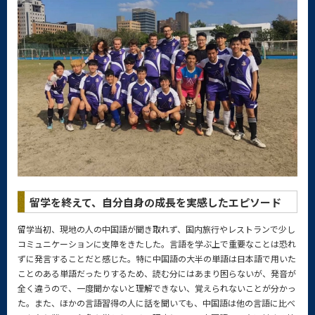
留学を終えて、自分自身の成長を実感したエピソード
留学当初、現地の人の中国語が聞き取れず、国内旅行やレストランで少し
コミュニケーションに支障をきたした。言語を学ぶ上で重要なことは恐れ
ずに発言することだと感じた。特に中国語の大半の単語は日本語で用いた
ことのある単語だったりするため、読む分にはあまり困らないが、発音が
全く違うので、一度聞かないと理解できない、覚えられないことが分かっ
た。また、ほかの言語習得の人に話を聞いても、中国語は他の言語に比べ