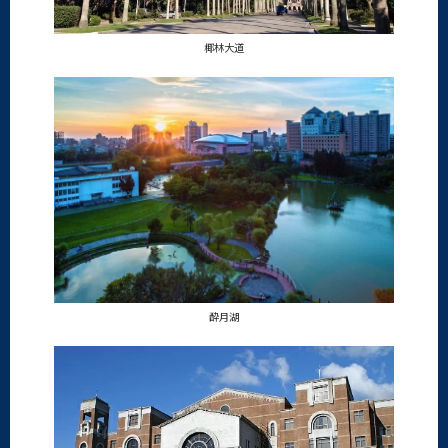
椰林大道
酔月湖