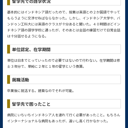
留学先での語学状況
基本的にはインドネシア語だったので、授業は英語との２か国語でやって
もらうように交渉せねばならなかった。しかし、インドネシア大学や、バ
ンドゥン工科大には英語のクラスが十分あると聞いた。４０時間ほどイン
ドネシア語の語学学校に通ったが、そのあとは会話の練習だけで日常会話
は十分話せるようになる。
単位認定、在学期間
単位は日本でとっていったので必要ではないので行わない。在学期間は修
士３年分で、単純に２年と１年の留学という換算。
就職活動
卒業後に就活する。建築なのでそれが可能。
留学先で困ったこと
病院にいちいちインドネシア人を連れて行く必要があったこと。もちろん
インターナショナルな病院もあったが、遠いし高く行かなかった。