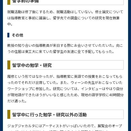
留学前の準備
就職活動は修了後にするため、就職活動はしていない。修士論文について
は指導教官と事前に議論し、留学先での調査についての研究を現在執筆
中。
その他
教授の知り合いの指導教員が来日する際にお会いさせていただいた。向こ
うの住居は東工大に来ていた留学生の友達に全て手配してもらった。
留学中の勉学・研究
履修という形ではなかったが、指導教官に英語での授業をおこなってもら
ったのでそれだけ出席していた。また、ウィーンの先生がおこなっていた
ワークショップに参加した。研究については、インタビューはやはり自分
が現地語ができたほうがいいなと感じたため、現地の語学学校に40時間分
だけ通った。
留学中に行った勉学・研究以外の活動
ジョグジャカルタにはアーティストがいっぱいいたので、展覧会のオープ