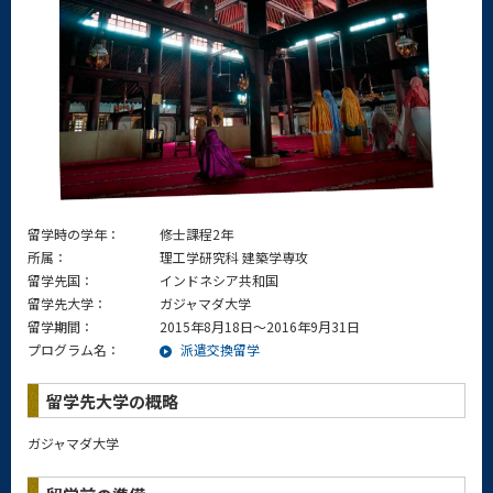
留学時の学年：
修士課程2年
所属：
理工学研究科 建築学専攻
留学先国：
インドネシア共和国
留学先大学：
ガジャマダ大学
留学期間：
2015年8月18日～2016年9月31日
プログラム名：
派遣交換留学
留学先大学の概略
ガジャマダ大学